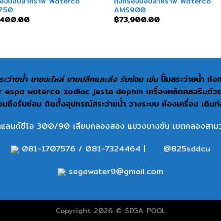
รองบ่อปลาคราฟ Waterco
ถังกรองบ่อปลาคราฟ Waterco
750
AMS900
,400.00
฿
73,900.00
ะว่ายน้ำ ขายอะไหล่ ขายปลีกและส่ง รับซ่อม เช่น
ปั๊มสระว่ายน้ำ ถั
espa waterco zodiac jesta dophin เครื่องผลิตคลอรีนด้วยเกลื
ถึงรับซ่อม ติดตั้งอุปกรณ์สระว่ายน้ำ วางระบบ ห้องเครื่อง เดินท
แลนด์ซีโอ 300/90 เลียบคลองสอง แขวงบางชัน เขตคลองสามว
081-1707576
/
081-7324464
|
@825sddcu
segawater9@gmail.com
Copyright 2026 © SEGA POOL