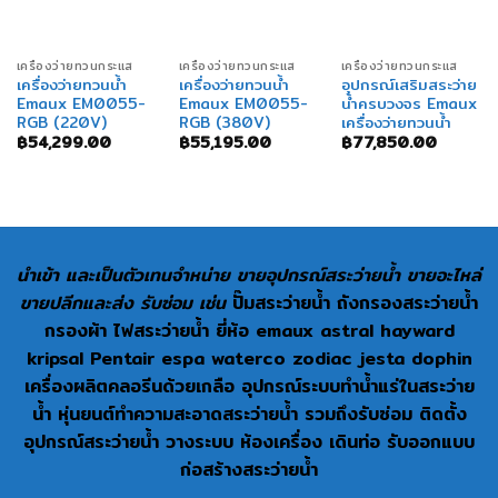
เครื่องว่ายทวนกระแส
เครื่องว่ายทวนกระแส
เครื่องว่ายทวนกระแส
เครื่องว่ายทวนน้ำ
เครื่องว่ายทวนน้ำ
อุปกรณ์เสริมสระว่าย
Emaux EM0055-
Emaux EM0055-
น้ำครบวงจร Emaux
RGB (220V)
RGB (380V)
เครื่องว่ายทวนน้ำ
฿
54,299.00
฿
55,195.00
฿
77,850.00
นำเข้า และเป็นตัวเทนจำหน่าย ขายอุปกรณ์สระว่ายน้ำ ขายอะไหล่
ขายปลีกและส่ง รับซ่อม เช่น
ปั๊มสระว่ายน้ำ ถังกรองสระว่ายน้ำ
กรองผ้า ไฟสระว่ายน้ำ ยี่ห้อ emaux astral hayward
kripsal Pentair espa waterco zodiac jesta dophin
เครื่องผลิตคลอรีนด้วยเกลือ อุปกรณ์ระบบทำน้ำแร่ในสระว่าย
น้ำ หุ่นยนต์ทำความสะอาดสระว่ายน้ำ รวมถึงรับซ่อม ติดตั้ง
อุปกรณ์สระว่ายน้ำ วางระบบ ห้องเครื่อง เดินท่อ รับออกแบบ
ก่อสร้างสระว่ายน้ำ