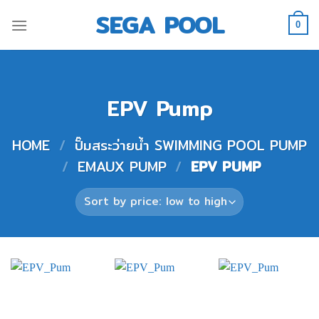
Skip
SEGA POOL
to
0
content
EPV Pump
HOME
/
ปั๊มสระว่ายน้ำ SWIMMING POOL PUMP
/
EMAUX PUMP
/
EPV PUMP