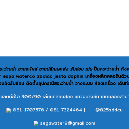
ะว่ายน้ำ ขายอะไหล่ ขายปลีกและส่ง รับซ่อม เช่น
ปั๊มสระว่ายน้ำ ถั
espa waterco zodiac jesta dophin เครื่องผลิตคลอรีนด้วยเกลื
ถึงรับซ่อม ติดตั้งอุปกรณ์สระว่ายน้ำ วางระบบ ห้องเครื่อง เดินท
แลนด์ซีโอ 300/90 เลียบคลองสอง แขวงบางชัน เขตคลองสามว
081-1707576
/
081-7324464
|
@825sddcu
segawater9@gmail.com