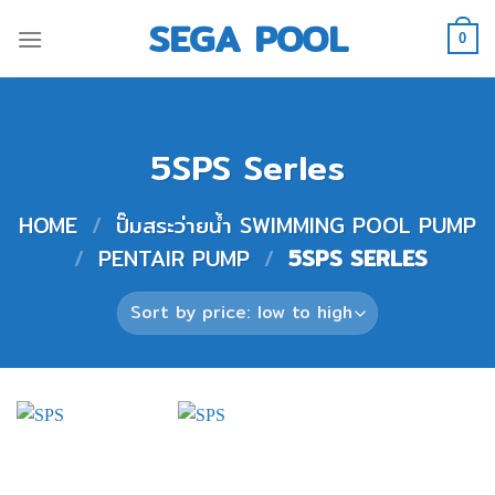
Skip
SEGA POOL
to
0
content
5SPS Serles
HOME
/
ปั๊มสระว่ายน้ำ SWIMMING POOL PUMP
/
PENTAIR PUMP
/
5SPS SERLES