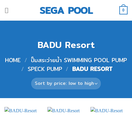
Skip
SEGA POOL
to
0
content
BADU Resort
HOME
/
ปั๊มสระว่ายน้ำ SWIMMING POOL PUMP
/
SPECK PUMP
/
BADU RESORT