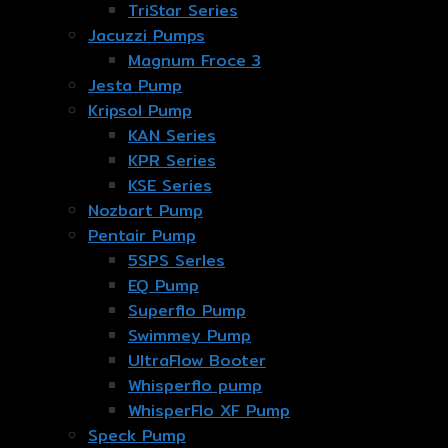
TriStar Series
Jacuzzi Pumps
Magnum Froce 3
Jesta Pump
Kripsol Pump
KAN Series
KPR Series
KSE Series
Nozbart Pump
Pentair Pump
5SPS Serles
EQ Pump
Superflo Pump
Swimmey Pump
UltraFlow Booter
Whisperflo pump
WhisperFlo XF Pump
Speck Pump