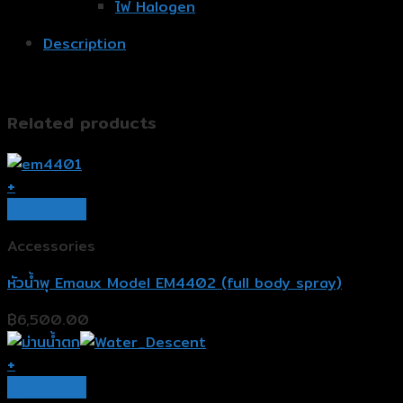
ไฟ Halogen
Description
Related products
+
Quick View
Accessories
หัวน้ำพุ Emaux Model EM4402 (full body spray)
฿
6,500.00
+
Quick View