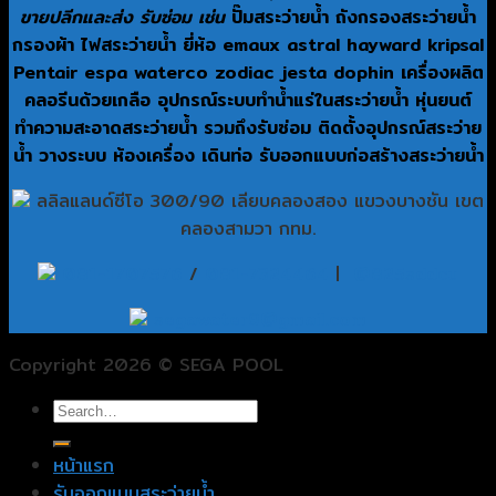
ขายปลีกและส่ง รับซ่อม เช่น
ปั๊มสระว่ายน้ำ ถังกรองสระว่ายน้ำ
กรองผ้า ไฟสระว่ายน้ำ ยี่ห้อ emaux astral hayward kripsal
Pentair espa waterco zodiac jesta dophin เครื่องผลิต
คลอรีนด้วยเกลือ อุปกรณ์ระบบทำน้ำแร่ในสระว่ายน้ำ หุ่นยนต์
ทำความสะอาดสระว่ายน้ำ รวมถึงรับซ่อม ติดตั้งอุปกรณ์สระว่าย
น้ำ วางระบบ ห้องเครื่อง เดินท่อ รับออกแบบก่อสร้างสระว่ายน้ำ
ลลิลแลนด์ซีโอ 300/90 เลียบคลองสอง แขวงบางชัน เขต
คลองสามวา กทม.
081-1707576
/
081-7324464
|
@825sddcu
segawater9@gmail.com
Copyright 2026 © SEGA POOL
หน้าแรก
รับออกแบบสระว่ายน้ำ