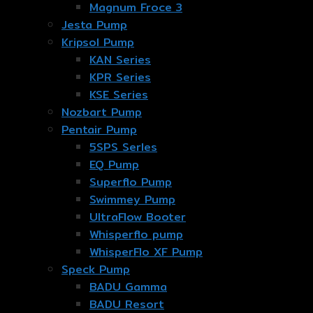
Magnum Froce 3
Jesta Pump
Kripsol Pump
KAN Series
KPR Series
KSE Series
Nozbart Pump
Pentair Pump
5SPS Serles
EQ Pump
Superflo Pump
Swimmey Pump
UltraFlow Booter
Whisperflo pump
WhisperFlo XF Pump
Speck Pump
BADU Gamma
BADU Resort