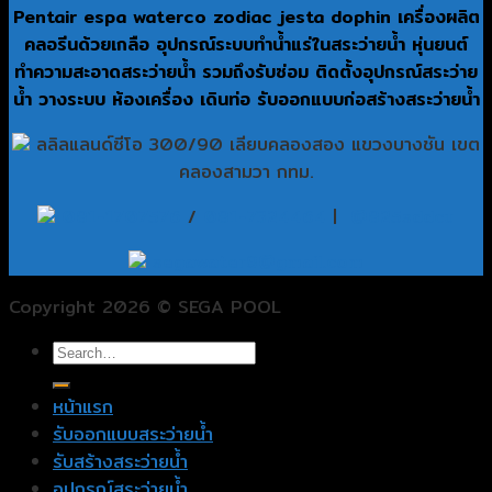
Pentair espa waterco zodiac jesta dophin เครื่องผลิต
คลอรีนด้วยเกลือ อุปกรณ์ระบบทำน้ำแร่ในสระว่ายน้ำ หุ่นยนต์
ทำความสะอาดสระว่ายน้ำ รวมถึงรับซ่อม ติดตั้งอุปกรณ์สระว่าย
น้ำ วางระบบ ห้องเครื่อง เดินท่อ รับออกแบบก่อสร้างสระว่ายน้ำ
ลลิลแลนด์ซีโอ 300/90 เลียบคลองสอง แขวงบางชัน เขต
คลองสามวา กทม.
081-1707576
/
081-7324464
|
@825sddcu
segawater9@gmail.com
Copyright 2026 © SEGA POOL
หน้าแรก
รับออกแบบสระว่ายน้ำ
รับสร้างสระว่ายน้ำ
อุปกรณ์สระว่ายน้ำ