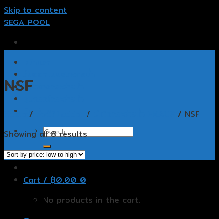
Skip to content
SEGA POOL
หน้าแรก
รับออกแบบสระว่ายน้ำ
NSF
รับสร้างสระว่ายน้ำ
อุปกรณ์สระว่ายน้ำ
ติดต่อเรา
Home
/
Pool Ladder
/
บันไดสระว่ายน้ำ EMAUX
/
NSF
Showing all 8 results
Cart /
฿
0.00
0
No products in the cart.