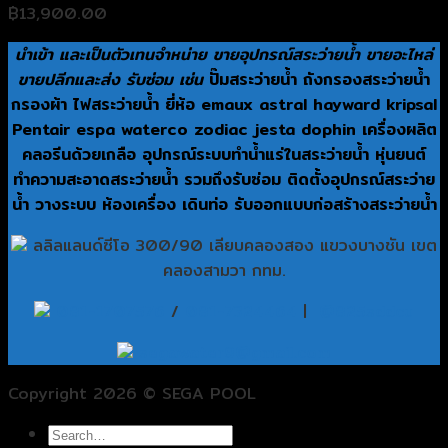
฿
13,900.00
นำเข้า และเป็นตัวเทนจำหน่าย ขายอุปกรณ์สระว่ายน้ำ ขายอะไหล่
ขายปลีกและส่ง รับซ่อม เช่น
ปั๊มสระว่ายน้ำ ถังกรองสระว่ายน้ำ
กรองผ้า ไฟสระว่ายน้ำ ยี่ห้อ emaux astral hayward kripsal
Pentair espa waterco zodiac jesta dophin เครื่องผลิต
คลอรีนด้วยเกลือ อุปกรณ์ระบบทำน้ำแร่ในสระว่ายน้ำ หุ่นยนต์
ทำความสะอาดสระว่ายน้ำ รวมถึงรับซ่อม ติดตั้งอุปกรณ์สระว่าย
น้ำ วางระบบ ห้องเครื่อง เดินท่อ รับออกแบบก่อสร้างสระว่ายน้ำ
ลลิลแลนด์ซีโอ 300/90 เลียบคลองสอง แขวงบางชัน เขต
คลองสามวา กทม.
081-1707576
/
081-7324464
|
@825sddcu
segawater9@gmail.com
Copyright 2026 © SEGA POOL