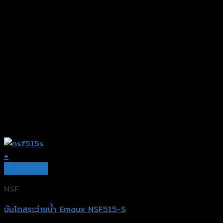
+
Quick View
NSF
บันไดสระว่ายน้ำ Emaux NSF515-S