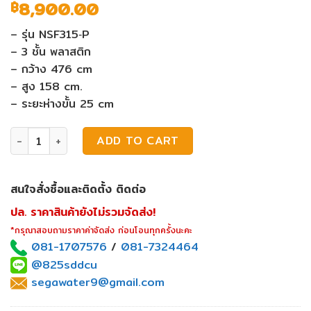
8,900.00
฿
– รุ่น NSF315‐P
– 3 ชั้น พลาสติก
– กว้าง 476 cm
– สูง 158 cm.
– ระยะห่างขั้น 25 cm
บันไดสระว่ายน้ำ Emaux NSF315-P quantity
ADD TO CART
สนใจสั่งซื้อและติดตั้ง ติดต่อ
ปล. ราคาสินค้ายังไม่รวมจัดส่ง!
*กรุณาสอบถามราคาค่าจัดส่ง ก่อนโอนทุกครั้งนะคะ
081-1707576
/
081-7324464
@825sddcu
segawater9@gmail.com