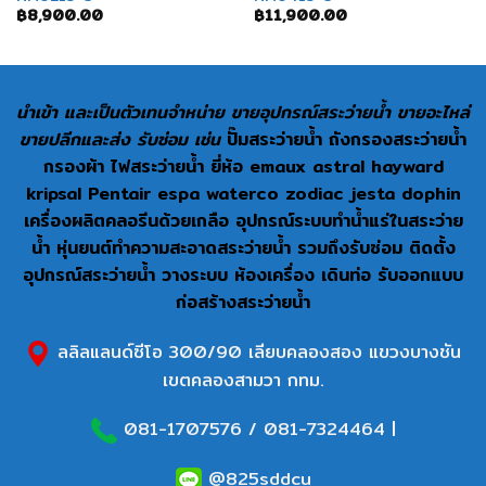
฿
8,900.00
฿
11,900.00
นำเข้า และเป็นตัวเทนจำหน่าย ขายอุปกรณ์สระว่ายน้ำ ขายอะไหล่
ขายปลีกและส่ง รับซ่อม เช่น
ปั๊มสระว่ายน้ำ ถังกรองสระว่ายน้ำ
กรองผ้า ไฟสระว่ายน้ำ ยี่ห้อ emaux astral hayward
kripsal Pentair espa waterco zodiac jesta dophin
เครื่องผลิตคลอรีนด้วยเกลือ อุปกรณ์ระบบทำน้ำแร่ในสระว่าย
น้ำ หุ่นยนต์ทำความสะอาดสระว่ายน้ำ รวมถึงรับซ่อม ติดตั้ง
อุปกรณ์สระว่ายน้ำ วางระบบ ห้องเครื่อง เดินท่อ รับออกแบบ
ก่อสร้างสระว่ายน้ำ
ลลิลแลนด์ซีโอ 300/90 เลียบคลองสอง แขวงบางชัน
เขตคลองสามวา กทม.
081-1707576
/
081-7324464
|
@825sddcu