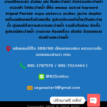
ขายปลีกและส่ง รับซ่อม เช่น
ปั๊มสระว่ายน้ำ ถังกรองสระว่ายน้ำ
กรองผ้า ไฟสระว่ายน้ำ ยี่ห้อ emaux astral hayward
kripsal Pentair espa waterco zodiac jesta dophin
เครื่องผลิตคลอรีนด้วยเกลือ อุปกรณ์ระบบทำน้ำแร่ในสระว่าย
น้ำ หุ่นยนต์ทำความสะอาดสระว่ายน้ำ รวมถึงรับซ่อม ติดตั้ง
อุปกรณ์สระว่ายน้ำ วางระบบ ห้องเครื่อง เดินท่อ รับออกแบบ
ก่อสร้างสระว่ายน้ำ
ลลิลแลนด์ซีโอ 300/90 เลียบคลองสอง แขวงบางชัน
เขตคลองสามวา กทม.
081-1707576
/
081-7324464
|
@825sddcu
segawater9@gmail.com
ปรึกษาฟรี คลิ้ก!
Copyright 2026 © SEGA POOL