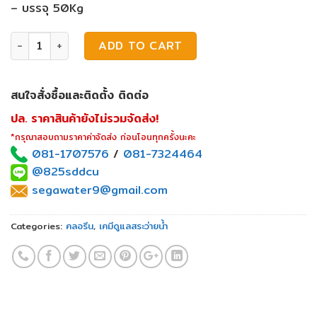
– บรรจุ 50Kg
คลอรีน 90% ชนิดก้อน 50กก V Chlon quantity
ADD TO CART
สนใจสั่งซื้อและติดตั้ง ติดต่อ
ปล. ราคาสินค้ายังไม่รวมจัดส่ง!
*กรุณาสอบถามราคาค่าจัดส่ง ก่อนโอนทุกครั้งนะคะ
081-1707576
/
081-7324464
@825sddcu
segawater9@gmail.com
Categories:
คลอรีน
,
เคมีดูแลสระว่ายน้ำ