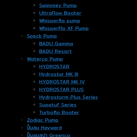
Swimmey Pump
UltraFlow Booter
Whisperflo pump
WhisperFlo XF Pump
Speck Pump
BADU Gamma
BADU Resort
Waterco Pump
HYDROSTAR
Hydrostar MK III
HYDROSTAR MK IV
HYDROSTAR PLUS
Hydrostorm Plus Series
Supatuf Series
Turboflo Booter
Zodiac Pump
ปั๊มลม Hayward
ปั๊มลมสปา Greenco