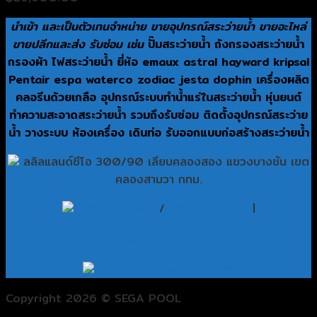
นำเข้า และเป็นตัวเทนจำหน่าย ขายอุปกรณ์สระว่ายน้ำ ขายอะไหล่
ขายปลีกและส่ง รับซ่อม เช่น
ปั๊มสระว่ายน้ำ ถังกรองสระว่ายน้ำ
กรองผ้า ไฟสระว่ายน้ำ ยี่ห้อ emaux astral hayward kripsal
Pentair espa waterco zodiac jesta dophin เครื่องผลิต
คลอรีนด้วยเกลือ อุปกรณ์ระบบทำน้ำแร่ในสระว่ายน้ำ หุ่นยนต์
ทำความสะอาดสระว่ายน้ำ รวมถึงรับซ่อม ติดตั้งอุปกรณ์สระว่าย
น้ำ วางระบบ ห้องเครื่อง เดินท่อ รับออกแบบก่อสร้างสระว่ายน้ำ
ลลิลแลนด์ซีโอ 300/90 เลียบคลองสอง แขวงบางชัน เขต
คลองสามวา กทม.
081-1707576
/
081-7324464
|
@825sddcu
segawater9@gmail.com
Copyright 2026 © SEGA POOL