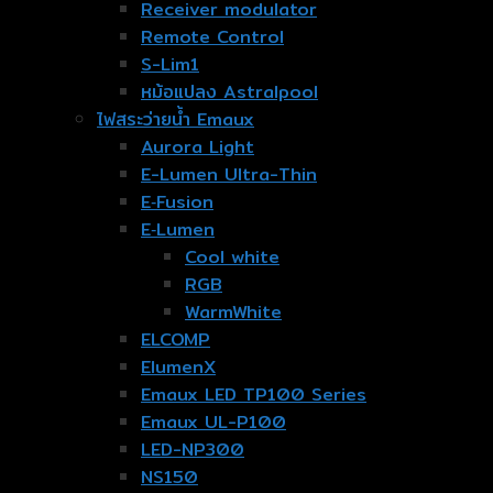
Receiver modulator
Remote Control
S-Lim1
หม้อแปลง Astralpool
ไฟสระว่ายน้ำ Emaux
Aurora Light
E-Lumen Ultra-Thin
E‐Fusion
E‐Lumen
Cool white
RGB
WarmWhite
ELCOMP
ElumenX
Emaux LED TP100 Series
Emaux UL-P100
LED-NP300
NS150