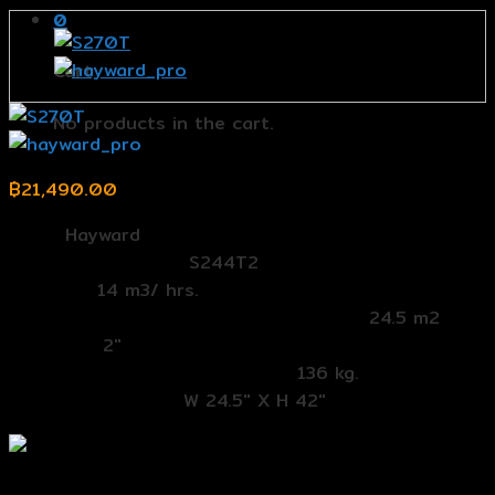
0
Cart
No products in the cart.
฿
21,490.00
Band:
Hayward
รุ่น (Model Number):
S244T2
Flowrate:
14 m3/ hrs.
พื้นที่การกรอง (Effective Filtration Area):
24.5 m2
Multiport:
2″
ปริมาณทรายที่ใช้ (Sand Required):
136 kg.
ขนาด (Dimensions):
W 24.5″ X H 42″
ถังกรองทราย Hayward S244T2