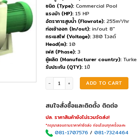
ชนิด (Type):
Commercial Pool
แรงม้า (HP):
15 HP
อัตราการสูบน้ำ (Flowrate):
255m³/hr
ท่อเข้าออก (In/out):
in/out 8″
กระแสไฟ (Voltage):
380 โวลต์
Head(m):
10
เฟส (Phase):
3
ผู้ผลิต (Manufacturer country):
Turke
รับประกัน (QTY):
1ปี
ปั๊มสระว่ายน้ำ Nozbart Tsunami Pump 1
ADD TO CART
สนใจสั่งซื้อและติดตั้ง ติดต่อ
ปล. ราคาสินค้ายังไม่รวมจัดส่ง!
*กรุณาสอบถามราคาค่าจัดส่ง ก่อนโอนทุกครั้งนะคะ
081-1707576
/
081-7324464