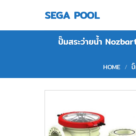
Skip
to
SEGA POOL
content
ปั๊มสระว่ายน้ำ Noz
HOME
/
ป