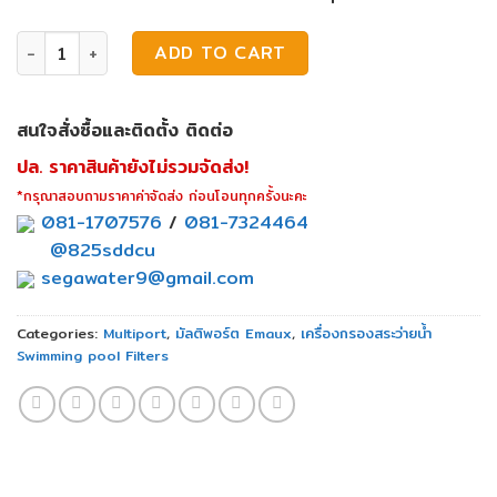
มัลติพอร์ตวาล์ว Emaux For MFV &TMG รุ่น MPV07-MFV-V qua
ADD TO CART
สนใจสั่งซื้อและติดตั้ง ติดต่อ
ปล. ราคาสินค้ายังไม่รวมจัดส่ง!
*กรุณาสอบถามราคาค่าจัดส่ง ก่อนโอนทุกครั้งนะคะ
081-1707576
/
081-7324464
@825sddcu
segawater9@gmail.com
Categories:
Multiport
,
มัลติพอร์ต Emaux
,
เครื่องกรองสระว่ายน้ำ
Swimming pool Filters