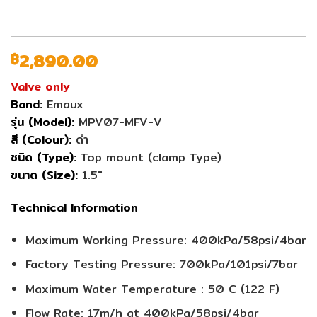
2,890.00
฿
Valve only
Band:
Emaux
รุ่น (Model):
MPV07-MFV-V
สี (Colour):
ดำ
ชนิด (Type):
Top mount (clamp Type)
ขนาด (Size):
1.5″
Technical Information
Maximum Working Pressure: 400kPa/58psi/4bar
Factory Testing Pressure: 700kPa/101psi/7bar
Maximum Water Temperature : 50 C (122 F)
Flow Rate: 17m/h at 400kPa/58psi/4bar