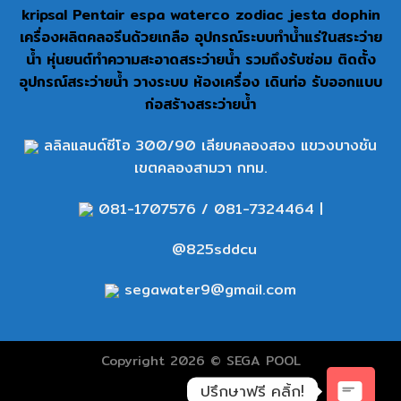
kripsal Pentair espa waterco zodiac jesta dophin
เครื่องผลิตคลอรีนด้วยเกลือ อุปกรณ์ระบบทำน้ำแร่ในสระว่าย
น้ำ หุ่นยนต์ทำความสะอาดสระว่ายน้ำ รวมถึงรับซ่อม ติดตั้ง
อุปกรณ์สระว่ายน้ำ วางระบบ ห้องเครื่อง เดินท่อ รับออกแบบ
ก่อสร้างสระว่ายน้ำ
ลลิลแลนด์ซีโอ 300/90 เลียบคลองสอง แขวงบางชัน
เขตคลองสามวา กทม.
081-1707576
/
081-7324464
|
@825sddcu
segawater9@gmail.com
Copyright 2026 © SEGA POOL
ปรึกษาฟรี คลิ้ก!