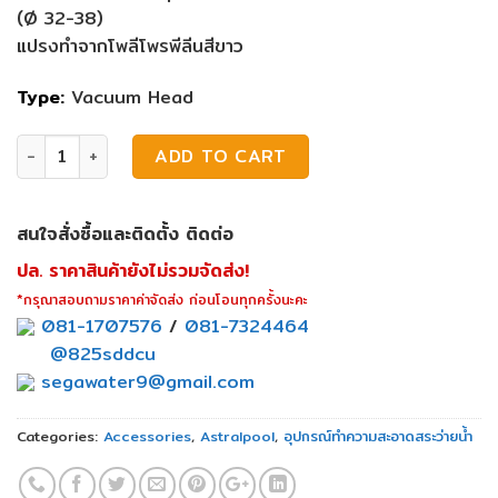
(Ø 32-38)
แปรงทำจากโพลีโพรพีลีนสีขาว
Type:
Vacuum Head
ล้อดูดตะกอน Astralpool 12" พร้อมแปรง quantity
ADD TO CART
สนใจสั่งซื้อและติดตั้ง ติดต่อ
ปล. ราคาสินค้ายังไม่รวมจัดส่ง!
*กรุณาสอบถามราคาค่าจัดส่ง ก่อนโอนทุกครั้งนะคะ
081-1707576
/
081-7324464
@825sddcu
segawater9@gmail.com
Categories:
Accessories
,
Astralpool
,
อุปกรณ์ทำความสะอาดสระว่ายน้ำ