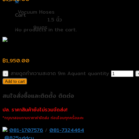
0
Type:
Vacuum Hoses
Cart
Pipe connection:
1.5 นิ้ว
ความยาวสาย:
9เมตร
No products in the cart.
สายดูดทำความสะอาด 9m Aquant
฿
1,950.00
สายดูดทำความสะอาด 9m Aquant quantity
Add to cart
สนใจสั่งซื้อและติดตั้ง ติดต่อ
ปล. ราคาสินค้ายังไม่รวมจัดส่ง!
*กรุณาสอบถามราคาค่าจัดส่ง ก่อนโอนทุกครั้งนะคะ
081-1707576
/
081-7324464
@825sddcu