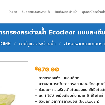
หน้าแรก
รับออกแบบสระว่ายน้ำ
รับสร้างสระว่ายน้ำ
อุปกรณ์สระว่ายน้
ารกรองสระว่ายน้ำ Ecoclear เเบบละเอี
HOME
/
เคมีดูแลสระว่ายน้ำ
/
สารกรองทดเเทนทร
870.00
฿
– สารกรองแก้วแบบละเอียด
– ความสามารถในการกรอง และขจัดอนุภาคไ
– ช่วยลดการเจริญเติบโตของแบคทีเรียในถ
– ลดค่าใช้จ่ายเมื่อเทียบกับทราย & ซีโอไลท์
– ช่วยลดเวลาการล้างย้อน (backwash)