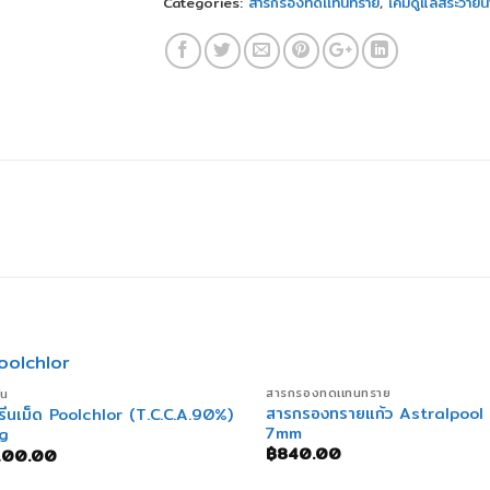
Categories:
สารกรองทดเเทนทราย
,
เคมีดูแลสระว่ายน้
+
+
สารกรองทดเเทนทราย
ีน
สารกรองทรายแก้ว Astralpool
ีนเม็ด Poolchlor (T.C.C.A.90%)
7mm
g
฿
840.00
100.00