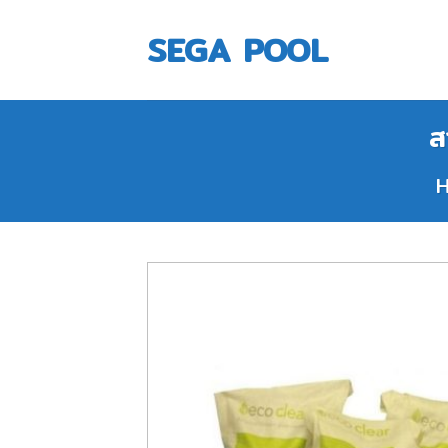
Skip
to
SEGA POOL
content
ส