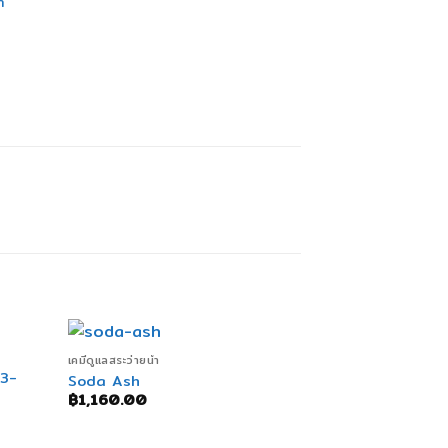
ำ
+
+
เคมีดูแลสระว่ายน้ำ
คลอรีน
 3-
คลอรีนสระว่ายน้
Soda Ash
ผง)
฿
1,160.00
฿
1,200.00