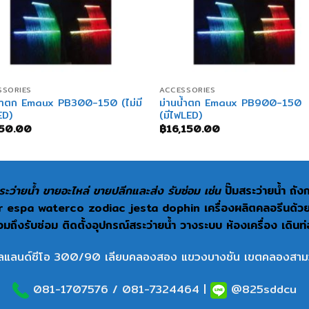
+
SSORIES
ACCESSORIES
น้ำตก Emaux PB300-150 (ไม่มี
ม่านน้ำตก Emaux PB900-150
ED)
(มีไฟLED)
350.00
฿
16,150.00
ะว่ายน้ำ ขายอะไหล่ ขายปลีกและส่ง รับซ่อม เช่น
ปั๊มสระว่ายน้ำ ถั
espa waterco zodiac jesta dophin เครื่องผลิตคลอรีนด้วยเกลื
ถึงรับซ่อม ติดตั้งอุปกรณ์สระว่ายน้ำ วางระบบ ห้องเครื่อง เดินท
ลแลนด์ซีโอ 300/90 เลียบคลองสอง แขวงบางชัน เขตคลองสาม
081-1707576
/
081-7324464
|
@825sddcu