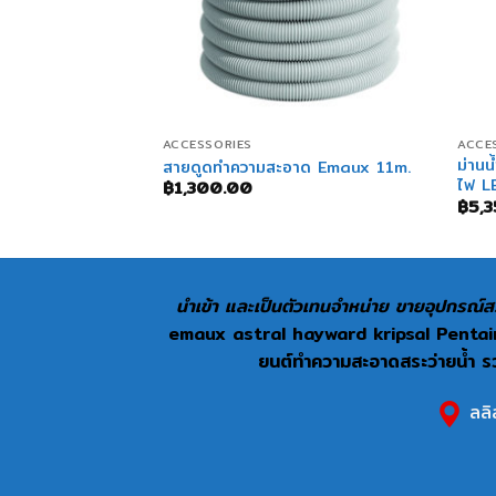
+
+
ACCESSORIES
ACCE
 PB900-150 (ไม่มี
ม่าน
สายดูดทำความสะอาด Emaux 11m.
ไฟ L
฿
1,300.00
฿
5,
นำเข้า และเป็นตัวเทนจำหน่าย ขายอุปกรณ์สร
emaux astral hayward kripsal Pentair 
ยนต์ทำความสะอาดสระว่ายน้ำ รวม
ลลิ