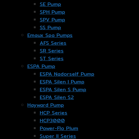
SE Pump
SPH Pump
SPV Pump
SS Pump
Emaux Spa Pumps
AFS Series
SR Series
ST Series
ESPA Pump
ESPA Nadorself Pump
ESPA Silen I Pump
ESPA Silen S Pump
ESPA Silen S2
Hayward Pump
HCP Series
HCP3000
Power-Flo Plum
Super II Series