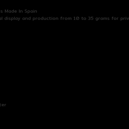
ls Made In Spain
tal display and production from 10 to 35 grams for pri
ter