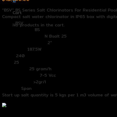
0
“BSV” BS Series Salt Chlorinators For Residential Poo
Cart
Compact salt water chlorinator in IP65 box with digi
Band:
BSV
No products in the cart.
ตระกูล (Series):
BS
รุ่น (Model Number):
N Bsalt 25
Connection (in/out):
2″
Max power:
187.5W
Volte:
240
Amp:
25
กำลังการผลิต:
25 gram/h
Max cell Voltage:
7-5 Vcc
Salt Required:
>2gr/l
Made in:
Span
Start up salt quantity is 5 kgs per 1 m3 volume of wa
เครื่องเกลือ BSV N Bsalt 25