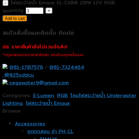
ไฟสระว่ายน้ำ Emaux EL‐S300 20W 12V RGB
quantity
Add to cart
สนใจสั่งซื้อและติดตั้ง ติดต่อ
ปล. ราคาสินค้ายังไม่รวมจัดส่ง!
*กรุณาสอบถามราคาค่าจัดส่ง ก่อนโอนทุกครั้งนะคะ
081-1707576
/
081-7324464
@825sddcu
segawater9@gmail.com
Categories:
E‐Lumen
,
RGB
,
โคมไฟสระว่ายน้ำ Underwater
Lighting
,
ไฟสระว่ายน้ำ Emaux
Browse
Accessories
ชุดทดสอบ ค่า PH CL