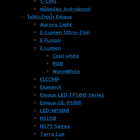
S-Lim1
หม้อแปลง Astralpool
ไฟสระว่ายน้ำ Emaux
Aurora Light
E-Lumen Ultra-Thin
E‐Fusion
E‐Lumen
Cool white
RGB
WarmWhite
ELCOMP
ElumenX
Emaux LED TP100 Series
Emaux UL-P100
LED-NP300
NS150
NS75 Seires
Terra Lux