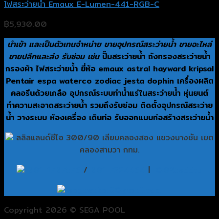
ไฟสระว่ายน้ำ Emaux E-Lumen-441-RGB-C
฿
5,930.00
นำเข้า และเป็นตัวเทนจำหน่าย ขายอุปกรณ์สระว่ายน้ำ ขายอะไหล่
ขายปลีกและส่ง รับซ่อม เช่น
ปั๊มสระว่ายน้ำ ถังกรองสระว่ายน้ำ
กรองผ้า ไฟสระว่ายน้ำ ยี่ห้อ emaux astral hayward kripsal
Pentair espa waterco zodiac jesta dophin เครื่องผลิต
คลอรีนด้วยเกลือ อุปกรณ์ระบบทำน้ำแร่ในสระว่ายน้ำ หุ่นยนต์
ทำความสะอาดสระว่ายน้ำ รวมถึงรับซ่อม ติดตั้งอุปกรณ์สระว่าย
น้ำ วางระบบ ห้องเครื่อง เดินท่อ รับออกแบบก่อสร้างสระว่ายน้ำ
ลลิลแลนด์ซีโอ 300/90 เลียบคลองสอง แขวงบางชัน เขต
คลองสามวา กทม.
081-1707576
/
081-7324464
|
@825sddcu
segawater9@gmail.com
Copyright 2026 © SEGA POOL