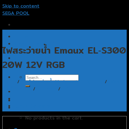
Skip to content
SEGA POOL
หน้าแรก
รับออกแบบสระว่ายน้ำ
ไฟสระว่ายน้ำ Emaux EL‐S300
รับสร้างสระว่ายน้ำ
อุปกรณ์สระว่ายน้ำ
20W 12V RGB
ติดต่อเรา
Home
/
โคมไฟสระว่ายน้ำ Underwater Lighting
/
ไฟสระ
ว่ายน้ำ Emaux
/
E‐Lumen
/
RGB
Cart /
฿
0.00
0
No products in the cart.