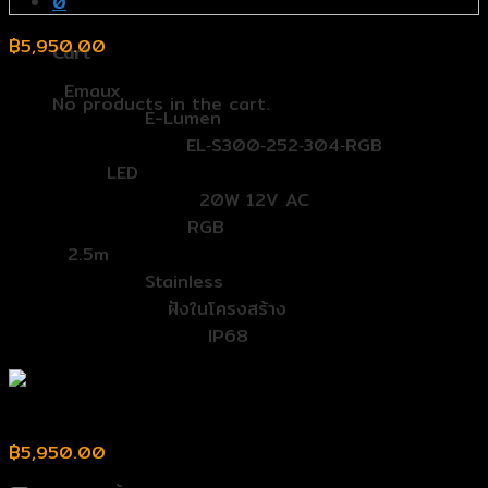
0
฿
5,950.00
Cart
Band:
Emaux
No products in the cart.
ตระกูล (Series):
E-Lumen
รุ่น (Model Number):
EL‐S300‐252‐304‐RGB
Bulb Type:
LED
ขนาด (Watt/Voltage):
20W 12V AC
ลักษณะแสง (Colour):
RGB
Cable:
2.5m
วัสดุ (Material):
Stainless
การติดตั้ง (Install):
ฝังในโครงสร้าง
Waterproof Standard:
IP68
ไฟสระว่ายน้ำ Emaux EL‐S300 20W 12V RGB
฿
5,950.00