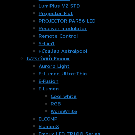
LumiPlus V2 STD
Projector Flat
PROJECTOR PAR56 LED
Receiver modulator
Remote Control
S-Lim1
หม้อแปลง Astralpool
ไฟสระว่ายน้ำ Emaux
Aurora Light
E-Lumen Ultra-Thin
E‐Fusion
E‐Lumen
Cool white
RGB
WarmWhite
ELCOMP
ElumenX
Emaux LED TP100 Series