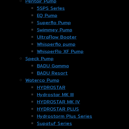
Pentair Pump
5SPS Serles
EQ Pump
Superflo Pump
Swimmey Pump
UltraFlow Booter
Whisperflo pump
WhisperFlo XF Pump
Speck Pump
BADU Gamma
BADU Resort
Waterco Pump
HYDROSTAR
Hydrostar MK III
HYDROSTAR MK IV
HYDROSTAR PLUS
Hydrostorm Plus Series
Supatuf Series