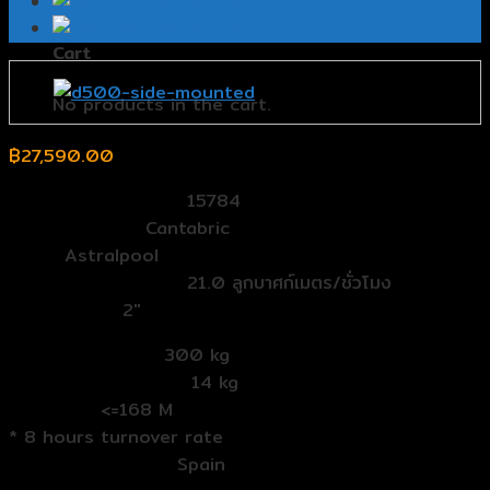
0
Cart
No products in the cart.
฿
27,590.00
รุ่น (Model Number):
15784
ตระกูล (Series):
Cantabric
Band:
Astralpool
อัตราไหล (Flowrate):
21.0 ลูกบาศก์เมตร/ชั่วโมง
Connection:
2″
บรรจุทราย (Sand):
300 kg
น้ำหนัก (Net Weight):
14 kg
For Pool :
<=168 M
* 8 hours turnover rate
Country of Origin:
Spain