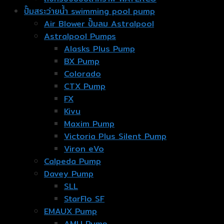
ปั๊มสระว่ายน้ำ swimming pool pump
Air Blower ปั๊มลม Astralpool
Astralpool Pumps
Alasks Plus Pump
BX Pump
Colorado
CTX Pump
FX
Kivu
Maxim Pump
Victoria Plus Silent Pump
Viron eVo
Calpeda Pump
Davey Pump
SLL
StarFlo SF
EMAUX Pump
AMU Pump