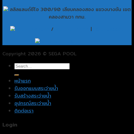
ลลิลแลนด์ซีโอ 300/90 เลียบคลองสอง แขวงบางชัน เขต
คลองสามวา กทม.
081-1707576
/
081-7324464
|
@825sddcu
segawater9@gmail.com
Copyright 2026 © SEGA POOL
หน้าแรก
รับออกแบบสระว่ายน้ำ
รับสร้างสระว่ายน้ำ
อุปกรณ์สระว่ายน้ำ
ติดต่อเรา
Login