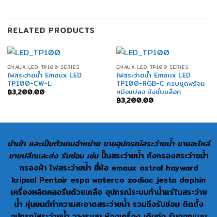
RELATED PRODUCTS
EMAUX LED TP100 SERIES
EMAUX LED TP100 SERIES
ไฟสระว่ายน้ำ Emaux LED
ไฟสระว่ายน้ำ Emaux LED
TP100-CW-L
TP100-RGB-C ครบชุดพร้อม
หม้อแปลง จังชั่นบล็อก
฿
3,200.00
฿
3,200.00
นำเข้า และเป็นตัวเทนจำหน่าย ขายอุปกรณ์สระว่ายน้ำ ขายอะไหล่
ขายปลีกและส่ง รับซ่อม เช่น
ปั๊มสระว่ายน้ำ ถังกรองสระว่ายน้ำ
กรองผ้า ไฟสระว่ายน้ำ ยี่ห้อ emaux astral hayward
kripsal Pentair espa waterco zodiac jesta dophin
เครื่องผลิตคลอรีนด้วยเกลือ อุปกรณ์ระบบทำน้ำแร่ในสระว่าย
น้ำ หุ่นยนต์ทำความสะอาดสระว่ายน้ำ รวมถึงรับซ่อม ติดตั้ง
อุปกรณ์สระว่ายน้ำ วางระบบ ห้องเครื่อง เดินท่อ รับออกแบบ