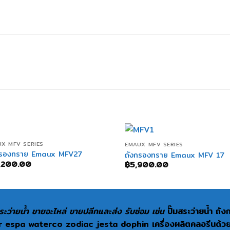
+
+
X MFV SERIES
EMAUX MFV SERIES
กรองทราย Emaux MFV27
ถังกรองทราย Emaux MFV 17
,200.00
฿
5,900.00
ะว่ายน้ำ ขายอะไหล่ ขายปลีกและส่ง รับซ่อม เช่น
ปั๊มสระว่ายน้ำ ถั
espa waterco zodiac jesta dophin เครื่องผลิตคลอรีนด้วยเกลื