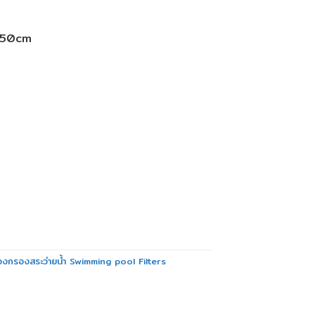
.50cm
antity
ื่องกรองสระว่ายน้ำ Swimming pool Filters