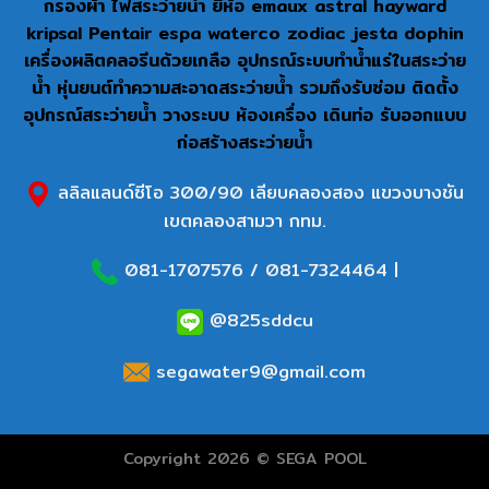
กรองผ้า ไฟสระว่ายน้ำ ยี่ห้อ emaux astral hayward
kripsal Pentair espa waterco zodiac jesta dophin
เครื่องผลิตคลอรีนด้วยเกลือ อุปกรณ์ระบบทำน้ำแร่ในสระว่าย
น้ำ หุ่นยนต์ทำความสะอาดสระว่ายน้ำ รวมถึงรับซ่อม ติดตั้ง
อุปกรณ์สระว่ายน้ำ วางระบบ ห้องเครื่อง เดินท่อ รับออกแบบ
ก่อสร้างสระว่ายน้ำ
ลลิลแลนด์ซีโอ 300/90 เลียบคลองสอง แขวงบางชัน
เขตคลองสามวา กทม.
081-1707576
/
081-7324464
|
@825sddcu
segawater9@gmail.com
Copyright 2026 © SEGA POOL