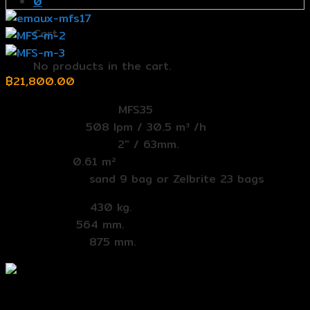
0
Cart
No products in the cart.
฿
21,800.00
รุ่น (Model Number):
MFS35
MaxFlowRate:
508 lpm / 30.5 m³ /h
Valve Connections:
2″ / 63mm.
Filter Area:
0.61 m²
Media Volume:
sand 9 bag or Zelbrite 23 bags
ใช้ทราย (Sand):
430 kg.
สูง (Height):
564 mm.
กว้าง (Weight):
875 mm.
ถังกรองทราย Emaux MFS35