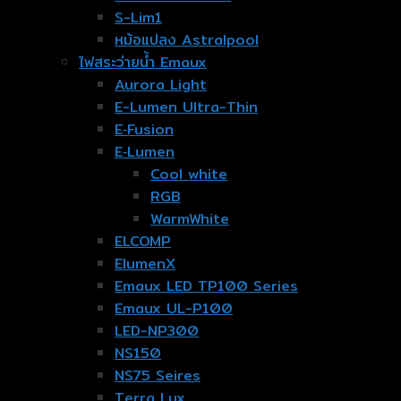
S-Lim1
หม้อแปลง Astralpool
ไฟสระว่ายน้ำ Emaux
Aurora Light
E-Lumen Ultra-Thin
E‐Fusion
E‐Lumen
Cool white
RGB
WarmWhite
ELCOMP
ElumenX
Emaux LED TP100 Series
Emaux UL-P100
LED-NP300
NS150
NS75 Seires
Terra Lux