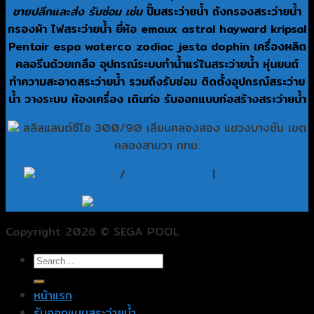
ขายปลีกและส่ง รับซ่อม เช่น
ปั๊มสระว่ายน้ำ ถังกรองสระว่ายน้ำ
กรองผ้า ไฟสระว่ายน้ำ ยี่ห้อ emaux astral hayward kripsal
Pentair espa waterco zodiac jesta dophin เครื่องผลิต
คลอรีนด้วยเกลือ อุปกรณ์ระบบทำน้ำแร่ในสระว่ายน้ำ หุ่นยนต์
ทำความสะอาดสระว่ายน้ำ รวมถึงรับซ่อม ติดตั้งอุปกรณ์สระว่าย
น้ำ วางระบบ ห้องเครื่อง เดินท่อ รับออกแบบก่อสร้างสระว่ายน้ำ
ลลิลแลนด์ซีโอ 300/90 เลียบคลองสอง แขวงบางชัน เขต
คลองสามวา กทม.
081-1707576
/
081-7324464
|
@825sddcu
segawater9@gmail.com
Copyright 2026 © SEGA POOL
หน้าแรก
รับออกแบบสระว่ายน้ำ