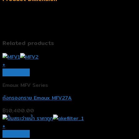
Related products
+
Quick View
Emaux MFV Series
ถังกรองทราย Emaux MFV27A
฿
10,400.00
+
Quick View