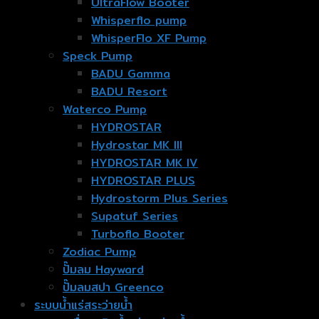
UltraFlow Booter
Whisperflo pump
WhisperFlo XF Pump
Speck Pump
BADU Gamma
BADU Resort
Waterco Pump
HYDROSTAR
Hydrostar MK III
HYDROSTAR MK IV
HYDROSTAR PLUS
Hydrostorm Plus Series
Supatuf Series
Turboflo Booter
Zodiac Pump
ปั๊มลม Hayward
ปั๊มลมสปา Greenco
ระบบน้ำแร่สระว่ายน้ำ