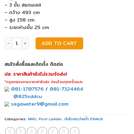
– 3 ชั้น สแตนเลส
– กว้าง 493 cm
– สูง 158 cm.
– ระยะห่างขั้น 25 cm
บันไดสระว่ายน้ำ Emaux NMU315-S quantity
ADD TO CART
สนใจสั่งซื้อและติดตั้ง ติดต่อ
ปล. ราคาสินค้ายังไม่รวมจัดส่ง!
*กรุณาสอบถามราคาค่าจัดส่ง ก่อนโอนทุกครั้งนะคะ
081-1707576
/
081-7324464
@825sddcu
segawater9@gmail.com
Categories:
NMU
,
Pool Ladder
,
บันไดสระว่ายน้ำ EMAUX