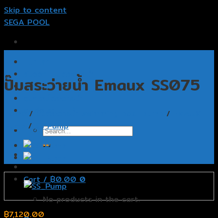
Skip to content
SEGA POOL
หน้าแรก
รับออกแบบสระว่ายน้ำ
ปั๊มสระว่ายน้ำ Emaux SS075
รับสร้างสระว่ายน้ำ
อุปกรณ์สระว่ายน้ำ
ติดต่อเรา
Home
/
ปั๊มสระว่ายน้ำ swimming pool pump
/
EMAUX
Pump
/
SS Pump
Cart /
฿
0.00
0
No products in the cart.
฿
7,120.00