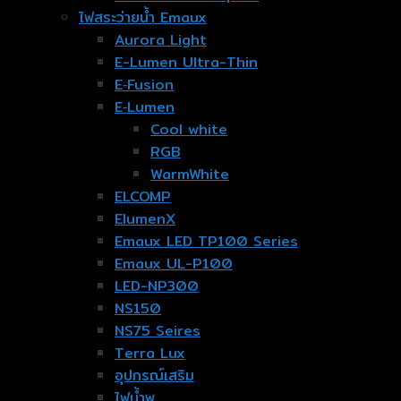
ไฟสระว่ายน้ำ Emaux
Aurora Light
E-Lumen Ultra-Thin
E‐Fusion
E‐Lumen
Cool white
RGB
WarmWhite
ELCOMP
ElumenX
Emaux LED TP100 Series
Emaux UL-P100
LED-NP300
NS150
NS75 Seires
Terra Lux
อุปกรณ์เสริม
ไฟน้ำพุ