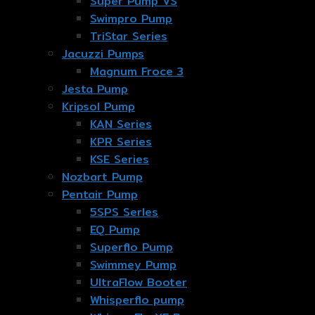
Super Pump VS
Swimpro Pump
TriStar Series
Jacuzzi Pumps
Magnum Froce 3
Jesta Pump
Kripsol Pump
KAN Series
KPR Series
KSE Series
Nozbart Pump
Pentair Pump
5SPS Serles
EQ Pump
Superflo Pump
Swimmey Pump
UltraFlow Booter
Whisperflo pump