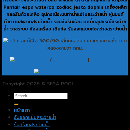
Pentair espa waterco zodiac jesta dophin เครื่องผลิต
คลอรีนด้วยเกลือ อุปกรณ์ระบบทำน้ำแร่ในสระว่ายน้ำ หุ่นยนต์
ทำความสะอาดสระว่ายน้ำ รวมถึงรับซ่อม ติดตั้งอุปกรณ์สระว่าย
น้ำ วางระบบ ห้องเครื่อง เดินท่อ รับออกแบบก่อสร้างสระว่ายน้ำ
ลลิลแลนด์ซีโอ 300/90 เลียบคลองสอง แขวงบางชัน เขต
คลองสามวา กทม.
081-1707576
/
081-7324464
|
@825sddcu
segawater9@gmail.com
Copyright 2026 © SEGA POOL
หน้าแรก
รับออกแบบสระว่ายน้ำ
รับสร้างสระว่ายน้ำ