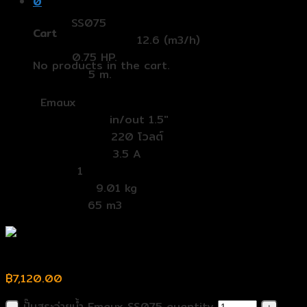
0
รุ่น (Model):
SS075
Cart
อัตราการไหล (FlowRate):
12.6 (m3/h)
แรงม้า (HP):
0.75 HP.
No products in the cart.
ระยะส่ง (Head):
5 m.
Band:
Emaux
ท่อเข้าออก (In/out):
in/out 1.5″
กระแสไฟ (Voltage):
220 โวลต์
วัดกระแส (Current):
3.5 A
เฟส (Phase):
1
น้ำหนัก (Weight):
9.01 kg
For pool(m3) :
65 m3
ปั๊มสระว่ายน้ำ Emaux SS075
฿
7,120.00
ปั๊มสระว่ายน้ำ Emaux SS075 quantity