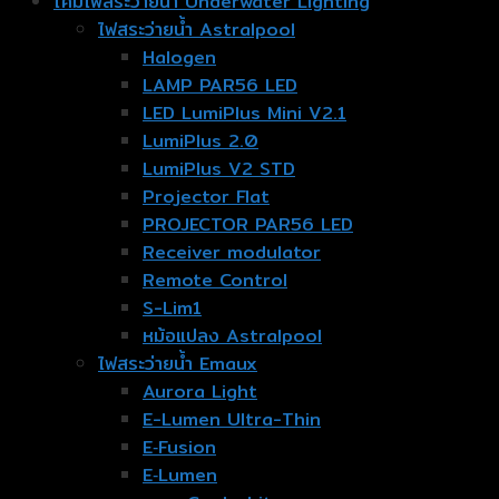
โคมไฟสระว่ายน้ำ Underwater Lighting
ไฟสระว่ายน้ำ Astralpool
Halogen
LAMP PAR56 LED
LED LumiPlus Mini V2.1
LumiPlus 2.0
LumiPlus V2 STD
Projector Flat
PROJECTOR PAR56 LED
Receiver modulator
Remote Control
S-Lim1
หม้อแปลง Astralpool
ไฟสระว่ายน้ำ Emaux
Aurora Light
E-Lumen Ultra-Thin
E‐Fusion
E‐Lumen