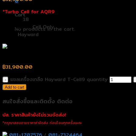
0
*Turbo Cell for AQR9
Cart
gram/h:
18
ชนิด (Type):
Cell Only
No products in the cart.
Band:
Hayward
แซลเครื่องเกลือ Hayward T-Cell9
฿
31,900.00
แซลเครื่องเกลือ Hayward T-Cell9 quantity
Add to cart
สนใจสั่งซื้อและติดตั้ง ติดต่อ
ปล. ราคาสินค้ายังไม่รวมจัดส่ง!
*กรุณาสอบถามราคาค่าจัดส่ง ก่อนโอนทุกครั้งนะคะ
081-1707576
/
081-7324464