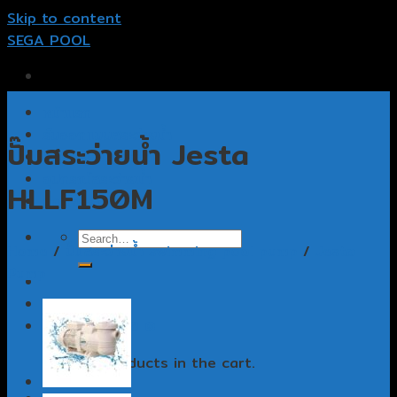
Skip to content
SEGA POOL
หน้าแรก
รับออกแบบสระว่ายน้ำ
ปั๊มสระว่ายน้ำ Jesta
รับสร้างสระว่ายน้ำ
อุปกรณ์สระว่ายน้ำ
HLLF150M
ติดต่อเรา
Home
/
ปั๊มสระว่ายน้ำ swimming pool pump
/
Jesta
Pump
Cart /
฿
0.00
0
No products in the cart.