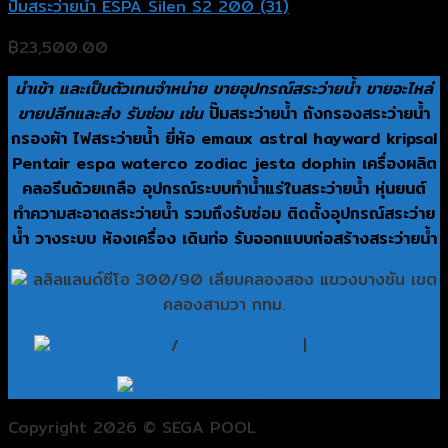
ปั๊มสระว่ายน้ำ ESPA Silen S2 200 (31)
฿
23,500.00
นำเข้า และเป็นตัวเทนจำหน่าย ขายอุปกรณ์สระว่ายน้ำ ขายอะไหล่
ขายปลีกและส่ง รับซ่อม เช่น
ปั๊มสระว่ายน้ำ ถังกรองสระว่ายน้ำ
กรองผ้า ไฟสระว่ายน้ำ ยี่ห้อ emaux astral hayward kripsal
Pentair espa waterco zodiac jesta dophin เครื่องผลิต
คลอรีนด้วยเกลือ อุปกรณ์ระบบทำน้ำแร่ในสระว่ายน้ำ หุ่นยนต์
ทำความสะอาดสระว่ายน้ำ รวมถึงรับซ่อม ติดตั้งอุปกรณ์สระว่าย
น้ำ วางระบบ ห้องเครื่อง เดินท่อ รับออกแบบก่อสร้างสระว่ายน้ำ
ลลิลแลนด์ซีโอ 300/90 เลียบคลองสอง แขวงบางชัน เขต
คลองสามวา กทม.
081-1707576
/
081-7324464
|
@825sddcu
segawater9@gmail.com
Copyright 2026 © SEGA POOL