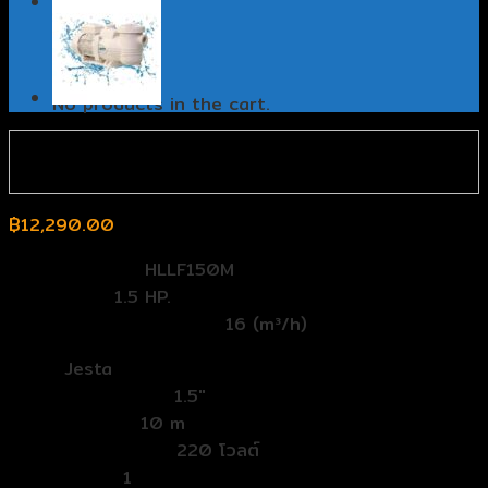
0
Cart
No products in the cart.
฿
12,290.00
ตระกูล (Series):
HLLF150M
แรงม้า (HP):
1.5 HP.
อัตราการสูบน้ำ (Flowrate):
16 (m³/h)
Band:
Jesta
ท่อเข้าออก (In/out):
1.5″
ระยะส่ง (Head):
10 m
กระแสไฟ (Voltage):
220 โวลต์
เฟส (Phase):
1