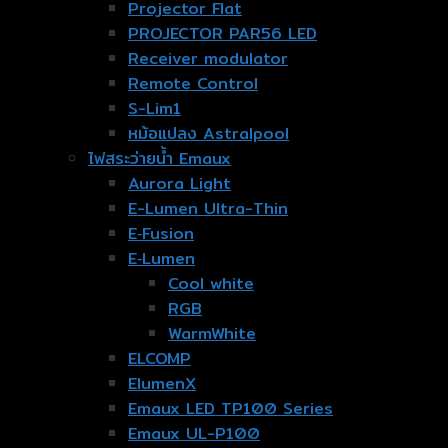
Projector Flat
PROJECTOR PAR56 LED
Receiver modulator
Remote Control
S-Lim1
หม้อแปลง Astralpool
ไฟสระว่ายน้ำ Emaux
Aurora Light
E-Lumen Ultra-Thin
E‐Fusion
E‐Lumen
Cool white
RGB
WarmWhite
ELCOMP
ElumenX
Emaux LED TP100 Series
Emaux UL-P100