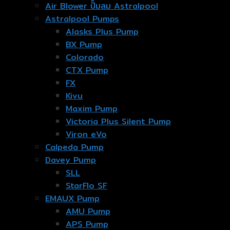
Air Blower ปั๊มลม Astralpool
Astralpool Pumps
Alasks Plus Pump
BX Pump
Colorado
CTX Pump
FX
Kivu
Maxim Pump
Victoria Plus Silent Pump
Viron eVo
Calpeda Pump
Davey Pump
SLL
StarFlo SF
EMAUX Pump
AMU Pump
APS Pump