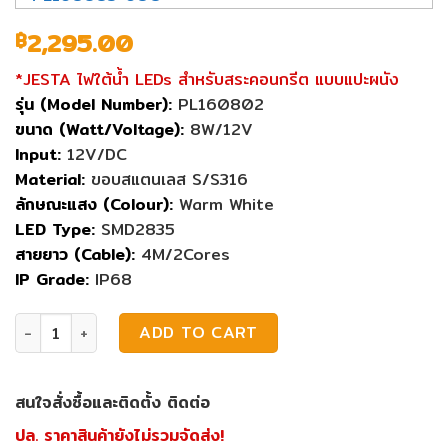
2,295.00
฿
*JESTA ไฟใต้น้ำ LEDs สำหรับสระคอนกรีต แบบแปะผนัง
รุ่น (Model Number):
PL160802
ขนาด (Watt/Voltage):
8W/12V
Input:
12V/DC
Material:
ขอบสแตนเลส S/S316
ลักษณะแสง (Colour):
Warm White
LED Type:
SMD2835
สายยาว (Cable):
4M/2Cores
IP Grade:
IP68
ไฟสระว่ายน้ำ Jesta Led Slim 8W 12V Warm White quantity
ADD TO CART
สนใจสั่งซื้อและติดตั้ง ติดต่อ
ปล. ราคาสินค้ายังไม่รวมจัดส่ง!