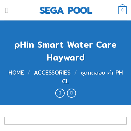
Skip
SEGA POOL
to
0
content
pHin Smart Water Care
Hayward
HOME
/
ACCESSORIES
/
ชุดทดสอบ ค่า PH
CL