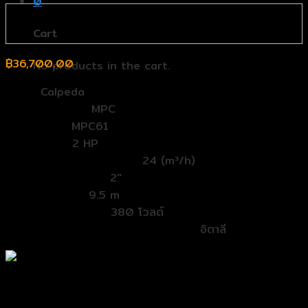
0
Cart
฿
36,700.00
No products in the cart.
Band:
Calpeda
ตระกูล (Series):
MPC
รุ่น (Model):
MPC61
แรงม้า (HP):
2 HP
อัตราการสูบน้ำ (Flowrate):
24 (m³/h)
ท่อเข้าออก (In/out):
2″
ระยะส่ง (Head):
9.5 m
กระแสไฟ (Voltage):
380 โวลต์
ประเทศผู้ผลิต (Country of product):
อิตาลี
ปั๊มสระว่ายน้ำ Calpeda MPC61 2HP 380V FlowRate
24m³/hr Port 2″