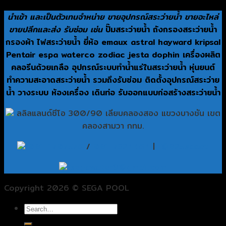
นำเข้า และเป็นตัวเทนจำหน่าย ขายอุปกรณ์สระว่ายน้ำ ขายอะไหล่
ขายปลีกและส่ง รับซ่อม เช่น
ปั๊มสระว่ายน้ำ ถังกรองสระว่ายน้ำ
กรองผ้า ไฟสระว่ายน้ำ ยี่ห้อ emaux astral hayward kripsal
Pentair espa waterco zodiac jesta dophin เครื่องผลิต
คลอรีนด้วยเกลือ อุปกรณ์ระบบทำน้ำแร่ในสระว่ายน้ำ หุ่นยนต์
ทำความสะอาดสระว่ายน้ำ รวมถึงรับซ่อม ติดตั้งอุปกรณ์สระว่าย
น้ำ วางระบบ ห้องเครื่อง เดินท่อ รับออกแบบก่อสร้างสระว่ายน้ำ
ลลิลแลนด์ซีโอ 300/90 เลียบคลองสอง แขวงบางชัน เขต
คลองสามวา กทม.
081-1707576
/
081-7324464
|
@825sddcu
segawater9@gmail.com
Copyright 2026 © SEGA POOL