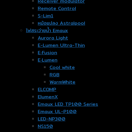
Receiver modulator
Remote Control
S-Lim1
หม้อแปลง Astralpool
ไฟสระว่ายน้ำ Emaux
Aurora Light
E-Lumen Ultra-Thin
E‐Fusion
E‐Lumen
Cool white
RGB
WarmWhite
ELCOMP
ElumenX
Emaux LED TP100 Series
Emaux UL-P100
LED-NP300
NS150