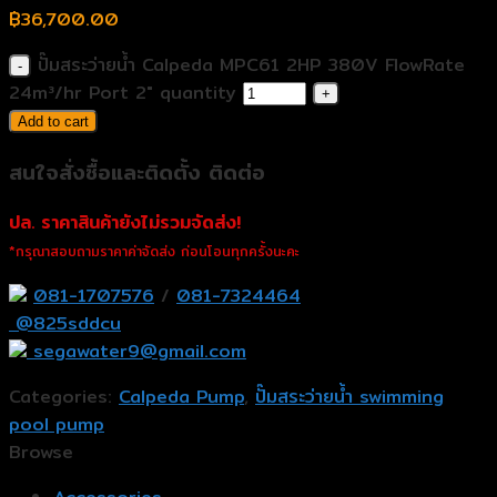
฿
36,700.00
ปั๊มสระว่ายน้ำ Calpeda MPC61 2HP 380V FlowRate
24m³/hr Port 2" quantity
Add to cart
สนใจสั่งซื้อและติดตั้ง ติดต่อ
ปล. ราคาสินค้ายังไม่รวมจัดส่ง!
*กรุณาสอบถามราคาค่าจัดส่ง ก่อนโอนทุกครั้งนะคะ
081-1707576
/
081-7324464
@825sddcu
segawater9@gmail.com
Categories:
Calpeda Pump
,
ปั๊มสระว่ายน้ำ swimming
pool pump
Browse