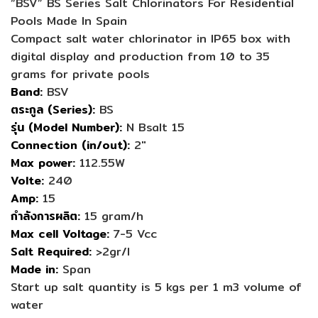
“BSV” BS Series Salt Chlorinators For Residential
Pools Made In Spain
Compact salt water chlorinator in IP65 box with
digital display and production from 10 to 35
grams for private pools
Band:
BSV
ตระกูล (Series):
BS
รุ่น (Model Number):
N Bsalt 15
Connection (in/out):
2″
Max power:
112.55W
Volte:
240
Amp:
15
กำลังการผลิต:
15 gram/h
Max cell Voltage:
7-5 Vcc
Salt Required:
>2gr/l
Made in:
Span
Start up salt quantity is 5 kgs per 1 m3 volume of
water