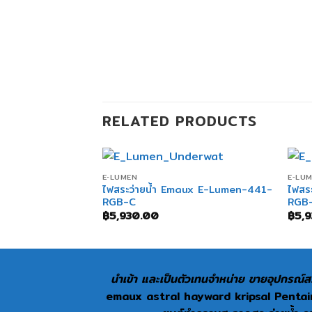
RELATED PRODUCTS
+
+
E‐LUMEN
E‐LU
ไฟสระว่ายน้ำ Emaux E-Lumen-441-
ไฟสร
aux UL-P100-L
RGB-C
RGB
฿
5,930.00
฿
5,
นำเข้า และเป็นตัวเทนจำหน่าย ขายอุปกรณ์สร
emaux astral hayward kripsal Pentair 