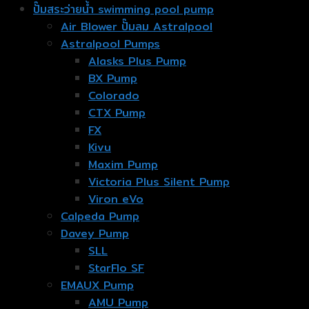
ปั๊มสระว่ายน้ำ swimming pool pump
Air Blower ปั๊มลม Astralpool
Astralpool Pumps
Alasks Plus Pump
BX Pump
Colorado
CTX Pump
FX
Kivu
Maxim Pump
Victoria Plus Silent Pump
Viron eVo
Calpeda Pump
Davey Pump
SLL
StarFlo SF
EMAUX Pump
AMU Pump