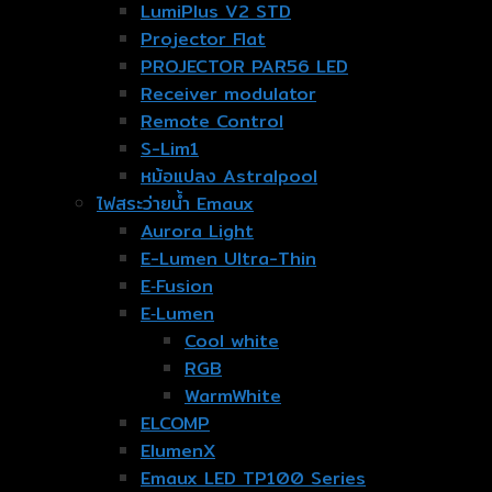
LumiPlus V2 STD
Projector Flat
PROJECTOR PAR56 LED
Receiver modulator
Remote Control
S-Lim1
หม้อแปลง Astralpool
ไฟสระว่ายน้ำ Emaux
Aurora Light
E-Lumen Ultra-Thin
E‐Fusion
E‐Lumen
Cool white
RGB
WarmWhite
ELCOMP
ElumenX
Emaux LED TP100 Series