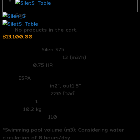
0
Cart
No products in the cart.
฿
13,100.00
Model Number:
Silen S75
อัตราการไหล (FlowRate):
13 (m3/h)
แรงม้า (HP):
0.75 HP.
Band:
ESPA
ท่อเข้าออก (In/out):
in2″, out1.5″
กระแสไฟ (Voltage):
220 โวลต์
เฟส (Phase):
1
Weight:
10.2 kg
Pool Volume(m3):
110
*Swimming pool volume (m3): Considering water
circulation of 8 hours/day.