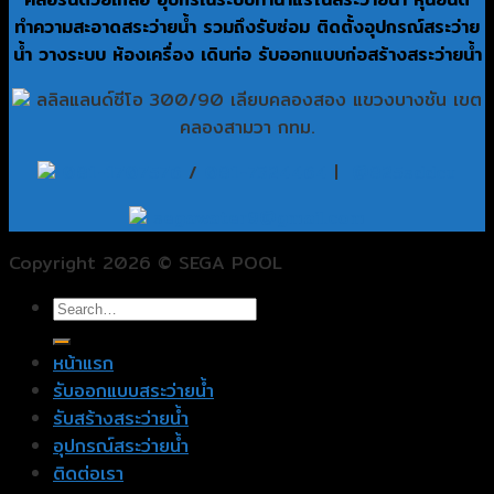
ทำความสะอาดสระว่ายน้ำ รวมถึงรับซ่อม ติดตั้งอุปกรณ์สระว่าย
น้ำ วางระบบ ห้องเครื่อง เดินท่อ รับออกแบบก่อสร้างสระว่ายน้ำ
ลลิลแลนด์ซีโอ 300/90 เลียบคลองสอง แขวงบางชัน เขต
คลองสามวา กทม.
081-1707576
/
081-7324464
|
@825sddcu
segawater9@gmail.com
Copyright 2026 © SEGA POOL
หน้าแรก
รับออกแบบสระว่ายน้ำ
รับสร้างสระว่ายน้ำ
อุปกรณ์สระว่ายน้ำ
ติดต่อเรา