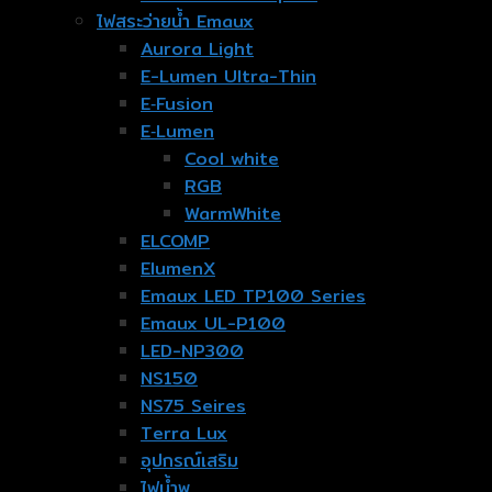
ไฟสระว่ายน้ำ Emaux
Aurora Light
E-Lumen Ultra-Thin
E‐Fusion
E‐Lumen
Cool white
RGB
WarmWhite
ELCOMP
ElumenX
Emaux LED TP100 Series
Emaux UL-P100
LED-NP300
NS150
NS75 Seires
Terra Lux
อุปกรณ์เสริม
ไฟน้ำพุ