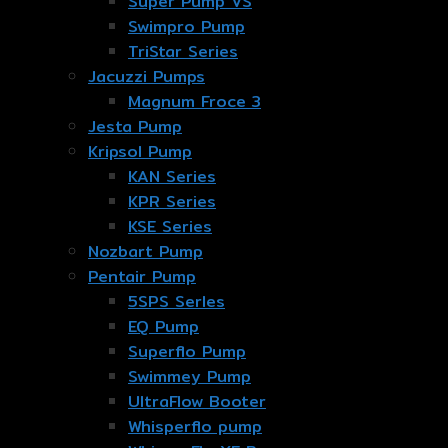
Super Pump VS
Swimpro Pump
TriStar Series
Jacuzzi Pumps
Magnum Froce 3
Jesta Pump
Kripsol Pump
KAN Series
KPR Series
KSE Series
Nozbart Pump
Pentair Pump
5SPS Serles
EQ Pump
Superflo Pump
Swimmey Pump
UltraFlow Booter
Whisperflo pump