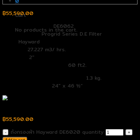
0
฿
55,590.00
Cart
รุ่น (Model Number):
DE6062
No products in the cart.
ตระกูล (Series):
Progrid Series D.E Filter
Band:
Hayward
Flowrate:
27.227 m3/ hrs.
Multiport:
2″
Effaetive Filtration Area:
60 ft2.
ปริมาณผงกรองที่ใช้ (DE. Required):
1.3 kg.
ขนาด (Dimensions):
24″ x 46 ½”
ถังกรองผ้า Hayward DE6020
฿
55,590.00
ถังกรองผ้า Hayward DE6020 quantity