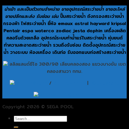
นำเข้า และเป็นตัวเทนจำหน่าย ขายอุปกรณ์สระว่ายน้ำ ขายอะไหล่
ขายปลีกและส่ง รับซ่อม เช่น
ปั๊มสระว่ายน้ำ ถังกรองสระว่ายน้ำ
กรองผ้า ไฟสระว่ายน้ำ ยี่ห้อ emaux astral hayward kripsal
Pentair espa waterco zodiac jesta dophin เครื่องผลิต
คลอรีนด้วยเกลือ อุปกรณ์ระบบทำน้ำแร่ในสระว่ายน้ำ หุ่นยนต์
ทำความสะอาดสระว่ายน้ำ รวมถึงรับซ่อม ติดตั้งอุปกรณ์สระว่าย
น้ำ วางระบบ ห้องเครื่อง เดินท่อ รับออกแบบก่อสร้างสระว่ายน้ำ
ลลิลแลนด์ซีโอ 300/90 เลียบคลองสอง แขวงบางชัน เขต
คลองสามวา กทม.
081-1707576
/
081-7324464
|
@825sddcu
segawater9@gmail.com
Copyright 2026 © SEGA POOL