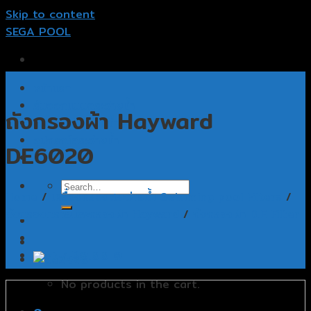
Skip to content
SEGA POOL
หน้าแรก
รับออกแบบสระว่ายน้ำ
ถังกรองผ้า Hayward
รับสร้างสระว่ายน้ำ
อุปกรณ์สระว่ายน้ำ
DE6020
ติดต่อเรา
Home
/
เครื่องกรองสระว่ายน้ำ Swimming pool Filters
/
ถังกรองทรายและกรองผ้า Hayward
/
ถังกรองผ้า D.E Filter
Cart /
฿
0.00
0
No products in the cart.