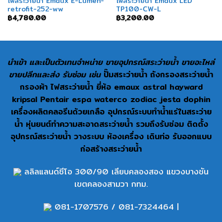
ไฟสระว่ายน้ำ Emaux E-Lumen-
ไฟสระว่ายน้ำ Emaux LED
retrofit-252-ww
TP100-CW-L
฿
4,780.00
฿
3,200.00
นำเข้า และเป็นตัวเทนจำหน่าย ขายอุปกรณ์สระว่ายน้ำ ขายอะไหล่
ขายปลีกและส่ง รับซ่อม เช่น
ปั๊มสระว่ายน้ำ ถังกรองสระว่ายน้ำ
กรองผ้า ไฟสระว่ายน้ำ ยี่ห้อ emaux astral hayward
kripsal Pentair espa waterco zodiac jesta dophin
เครื่องผลิตคลอรีนด้วยเกลือ อุปกรณ์ระบบทำน้ำแร่ในสระว่าย
น้ำ หุ่นยนต์ทำความสะอาดสระว่ายน้ำ รวมถึงรับซ่อม ติดตั้ง
อุปกรณ์สระว่ายน้ำ วางระบบ ห้องเครื่อง เดินท่อ รับออกแบบ
ก่อสร้างสระว่ายน้ำ
ลลิลแลนด์ซีโอ 300/90 เลียบคลองสอง แขวงบางชัน
เขตคลองสามวา กทม.
081-1707576
/
081-7324464
|