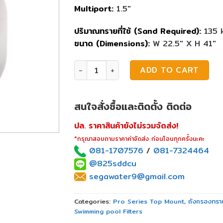
Multiport:
1.5″
ปริมาณทรายที่ใช้ (Sand Required):
135 k
ขนาด (Dimensions):
W 22.5″ X H 41″
ถังกรองทราย Hayward S244T quantity
ADD TO CART
สนใจสั่งซื้อและติดตั้ง ติดต่อ
ปล. ราคาสินค้ายังไม่รวมจัดส่ง!
*กรุณาสอบถามราคาค่าจัดส่ง ก่อนโอนทุกครั้งนะคะ
081-1707576
/
081-7324464
@825sddcu
segawater9@gmail.com
Categories:
Pro Series Top Mount
,
ถังกรองทรา
Swimming pool Filters