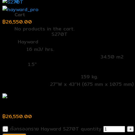
0
Cart
฿
26,550.00
No products in the cart.
รุ่น (Model Number):
S270T
Band:
Hayward
Flowrate:
16 m3/ hrs.
พื้นที่การกรอง (Effective Filtration Area):
34.50 m2
Multiport:
1.5″
ปริมาณทรายที่ใช้ (Sand Required):
159 kg.
ขนาด (Dimensions):
27″W x 43”H (675 mm x 1075 mm)
ถังกรองทราย Hayward S270T
฿
26,550.00
ถังกรองทราย Hayward S270T quantity