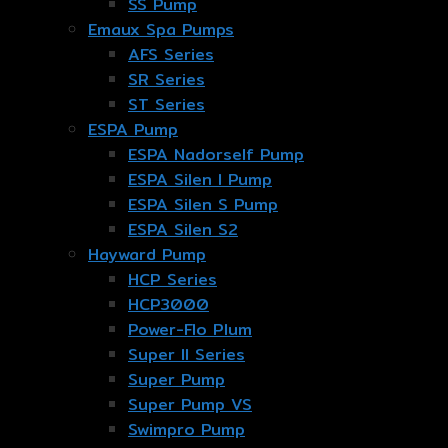
SS Pump
Emaux Spa Pumps
AFS Series
SR Series
ST Series
ESPA Pump
ESPA Nadorself Pump
ESPA Silen I Pump
ESPA Silen S Pump
ESPA Silen S2
Hayward Pump
HCP Series
HCP3000
Power-Flo Plum
Super II Series
Super Pump
Super Pump VS
Swimpro Pump