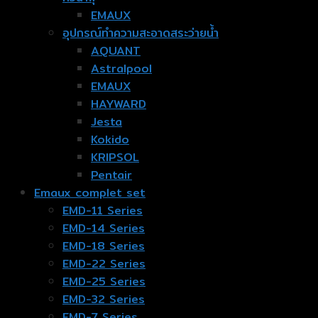
EMAUX
อุปกรณ์ทำความสะอาดสระว่ายน้ำ
AQUANT
Astralpool
EMAUX
HAYWARD
Jesta
Kokido
KRIPSOL
Pentair
Emaux complet set
EMD-11 Series
EMD-14 Series
EMD-18 Series
EMD-22 Series
EMD-25 Series
EMD-32 Series
EMD-7 Series