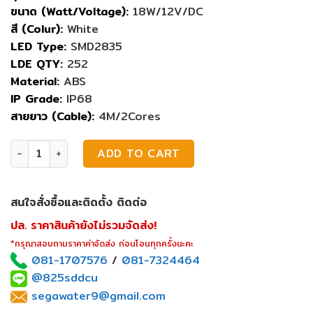
ขนาด (Watt/Voltage):
18W/12V/DC
สี (Colur):
White
LED Type:
SMD2835
LDE QTY:
252
Material:
ABS
IP Grade:
IP68
สายยาว (Cable):
4M/2Cores
ไฟสระว่ายน้ำ Jesta Led 18W White (ABS) quantity
ADD TO CART
สนใจสั่งซื้อและติดตั้ง ติดต่อ
ปล. ราคาสินค้ายังไม่รวมจัดส่ง!
*กรุณาสอบถามราคาค่าจัดส่ง ก่อนโอนทุกครั้งนะคะ
081-1707576
/
081-7324464
@825sddcu
segawater9@gmail.com