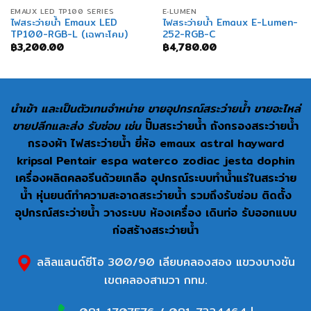
EMAUX LED TP100 SERIES
E‐LUMEN
ไฟสระว่ายน้ำ Emaux LED
ไฟสระว่ายน้ำ Emaux E-Lumen-
TP100-RGB-L (เฉพาะโคม)
252-RGB-C
฿
3,200.00
฿
4,780.00
นำเข้า และเป็นตัวเทนจำหน่าย ขายอุปกรณ์สระว่ายน้ำ ขายอะไหล่
ขายปลีกและส่ง รับซ่อม เช่น
ปั๊มสระว่ายน้ำ ถังกรองสระว่ายน้ำ
กรองผ้า ไฟสระว่ายน้ำ ยี่ห้อ emaux astral hayward
kripsal Pentair espa waterco zodiac jesta dophin
เครื่องผลิตคลอรีนด้วยเกลือ อุปกรณ์ระบบทำน้ำแร่ในสระว่าย
น้ำ หุ่นยนต์ทำความสะอาดสระว่ายน้ำ รวมถึงรับซ่อม ติดตั้ง
อุปกรณ์สระว่ายน้ำ วางระบบ ห้องเครื่อง เดินท่อ รับออกแบบ
ก่อสร้างสระว่ายน้ำ
ลลิลแลนด์ซีโอ 300/90 เลียบคลองสอง แขวงบางชัน
เขตคลองสามวา กทม.